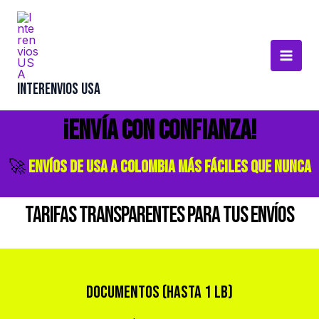
Ir
Main
al
Menu
contenido
Interenvios USA
¡Envía con Confianza!
🚀
Envíos de USA a Colombia más Fáciles que Nunca
Tarifas Transparentes para tus Envíos
Documentos (hasta 1 LB)