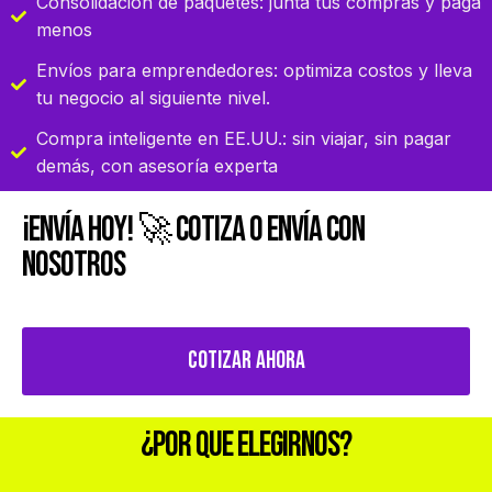
Consolidación de paquetes: junta tus compras y paga
menos
Envíos para emprendedores: optimiza costos y lleva
tu negocio al siguiente nivel.
Compra inteligente en EE.UU.: sin viajar, sin pagar
demás, con asesoría experta
¡Envía Hoy!
🚀
Cotiza o envía con
nosotros
Cotizar Ahora
¿Por que elegirnos?