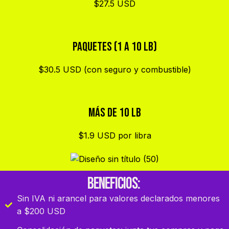
$27.5 USD
Paquetes (1 a 10 LB)
$30.5 USD (con seguro y combustible)
Más de 10 LB
$1.9 USD por libra
Beneficios:
Sin IVA ni arancel para valores declarados menores
a $200 USD